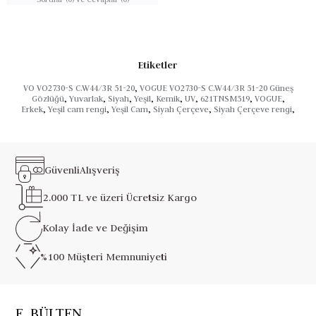
Etiketler
VO VO2730-S C.W44/3R 51-20
,
VOGUE VO2730-S C.W44/3R 51-20 Güneş
Gözlüğü
,
Yuvarlak
,
Siyah
,
Yeşil
,
Kemik
,
UV
,
621TNSM519
,
VOGUE
,
Erkek
,
Yeşil cam rengi
,
Yeşil Cam
,
Siyah Çerçeve
,
Siyah Çerçeve rengi
,
Güvenli
Alışveriş
2.000 TL ve üzeri
Ücretsiz Kargo
Kolay İade ve
Değişim
%100 Müşteri
Memnuniyeti
E_BÜLTEN