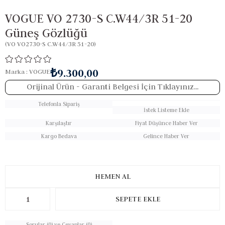
VOGUE VO 2730-S C.W44/3R 51-20
Güneş Gözlüğü
(VO VO2730-S C.W44/3R 51-20)
₺9.300,00
Marka
:
VOGUE
Orijinal Ürün
- Garanti Belgesi İçin Tıklayınız...
Telefonla Sipariş
İstek Listeme Ekle
Karşılaştır
Fiyat Düşünce Haber Ver
Kargo Bedava
Gelince Haber Ver
Sorular (0) ve Cevaplar (0)