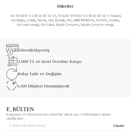
Etiketler
VO VO5333-S C.W44/87 54-17
,
VOGUE VO5333-S C.W44/87 54-17 Güneş
Gözlüğü
,
Çekik
,
Siyah
,
Gri
,
Kemik
,
UV
,
688TNSM345
,
VOGUE
,
Kadın
,
Gri cam rengi
,
Gri Cam
,
Siyah Çerçeve
,
Siyah Çerçeve rengi
,
Güvenli
Alışveriş
2.000 TL ve üzeri
Ücretsiz Kargo
Kolay İade ve
Değişim
%100 Müşteri
Memnuniyeti
E_BÜLTEN
Kampanya ve duyurulardan haberdar olmak için e-bültenimize abone
olabilirsiniz.
Gönder