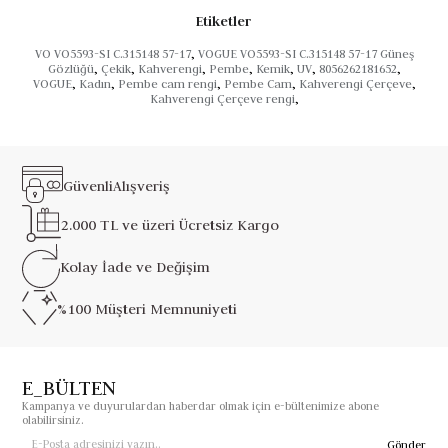
Etiketler
VO VO5593-SI C.315148 57-17
,
VOGUE VO5593-SI C.315148 57-17 Güneş
Gözlüğü
,
Çekik
,
Kahverengi
,
Pembe
,
Kemik
,
UV
,
8056262181652
,
VOGUE
,
Kadın
,
Pembe cam rengi
,
Pembe Cam
,
Kahverengi Çerçeve
,
Kahverengi Çerçeve rengi
,
Güvenli
Alışveriş
2.000 TL ve üzeri
Ücretsiz Kargo
Kolay İade ve
Değişim
%100 Müşteri
Memnuniyeti
E_BÜLTEN
Kampanya ve duyurulardan haberdar olmak için e-bültenimize abone
olabilirsiniz.
Gönder