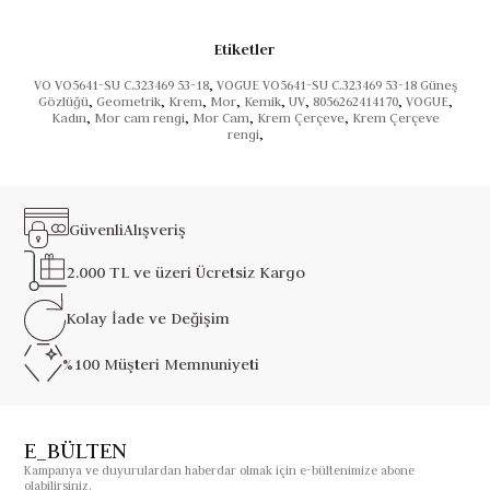
Etiketler
VO VO5641-SU C.323469 53-18
,
VOGUE VO5641-SU C.323469 53-18 Güneş
Gözlüğü
,
Geometrik
,
Krem
,
Mor
,
Kemik
,
UV
,
8056262414170
,
VOGUE
,
Kadın
,
Mor cam rengi
,
Mor Cam
,
Krem Çerçeve
,
Krem Çerçeve
rengi
,
Güvenli
Alışveriş
2.000 TL ve üzeri
Ücretsiz Kargo
Kolay İade ve
Değişim
%100 Müşteri
Memnuniyeti
E_BÜLTEN
Kampanya ve duyurulardan haberdar olmak için e-bültenimize abone
olabilirsiniz.