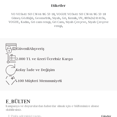
Etiketler
VO VO5641-SU C.W44/8G 53-18
,
VOGUE VO5641-SU C.W44/8G 53-18
Güneş Gözlüğü
,
Geometrik
,
Siyah
,
Gri
,
Kemik
,
UV
,
8056262414156
,
VOGUE
,
Kadın
,
Gri cam rengi
,
Gri Cam
,
Siyah Çerçeve
,
Siyah Çerçeve
rengi
,
Güvenli
Alışveriş
2.000 TL ve üzeri
Ücretsiz Kargo
Kolay İade ve
Değişim
%100 Müşteri
Memnuniyeti
E_BÜLTEN
Kampanya ve duyurulardan haberdar olmak için e-bültenimize abone
olabilirsiniz.
Gönder