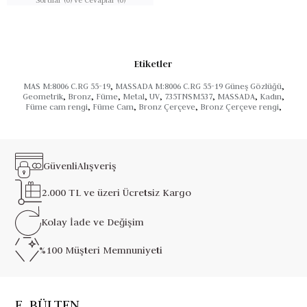
Etiketler
MAS M:8006 C.RG 55-19
,
MASSADA M:8006 C.RG 55-19 Güneş Gözlüğü
,
Geometrik
,
Bronz
,
Füme
,
Metal
,
UV
,
735TNSM537
,
MASSADA
,
Kadın
,
Füme cam rengi
,
Füme Cam
,
Bronz Çerçeve
,
Bronz Çerçeve rengi
,
Güvenli
Alışveriş
2.000 TL ve üzeri
Ücretsiz Kargo
Kolay İade ve
Değişim
%100 Müşteri
Memnuniyeti
E_BÜLTEN